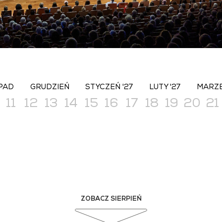
PAD
GRUDZIEŃ
STYCZEŃ '27
LUTY '27
MARZE
11
12
13
14
15
16
17
18
19
20
21
ZOBACZ SIERPIEŃ