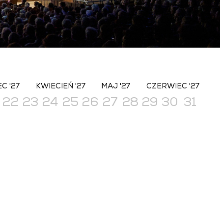
C '27
KWIECIEŃ '27
MAJ '27
CZERWIEC '27
22
23
24
25
26
27
28
29
30
31