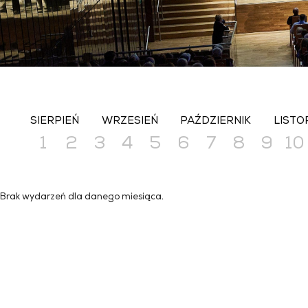
SIERPIEŃ
WRZESIEŃ
PAŹDZIERNIK
LISTO
1
2
3
4
5
6
7
8
9
10
Brak wydarzeń dla danego miesiąca.