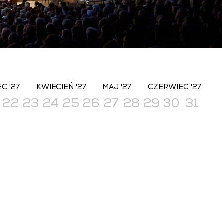
C '27
KWIECIEŃ '27
MAJ '27
CZERWIEC '27
22
23
24
25
26
27
28
29
30
31