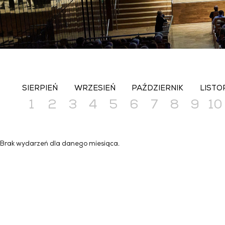
SIERPIEŃ
WRZESIEŃ
PAŹDZIERNIK
LISTO
1
2
3
4
5
6
7
8
9
10
Brak wydarzeń dla danego miesiąca.