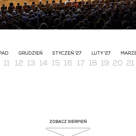
PAD
GRUDZIEŃ
STYCZEŃ '27
LUTY '27
MARZE
11
12
13
14
15
16
17
18
19
20
21
ZOBACZ SIERPIEŃ