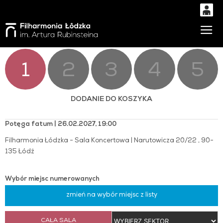
0
Gł
'
0,00
PLN
1
2
3
4
5
14
43
DODANIE DO KOSZYKA
Potęga fatum | 26.02.2027, 19:00
Filharmonia Łódzka - Sala Koncertowa | Narutowicza 20/22 , 90-
135 Łódź
Wybór miejsc numerowanych
zmień na wybór miejsc z listy
CAŁA SALA