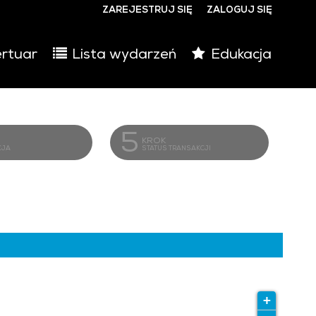
ZAREJESTRUJ SIĘ
ZALOGUJ SIĘ
0
rtuar
Lista wydarzeń
Edukacja
0,00
PLN
14
5
KROK
CJA
STATUS TRANSAKCJI
+