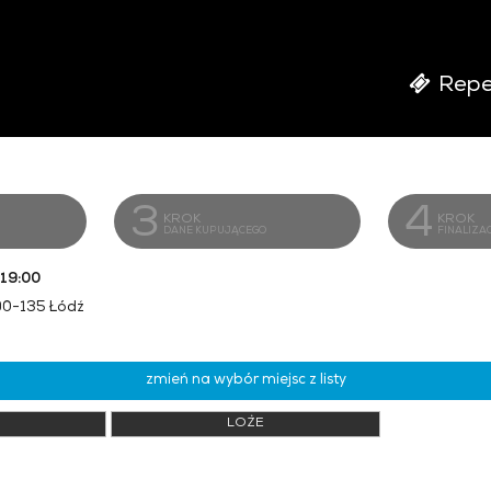
Repe
3
4
KROK
KROK
DANE KUPUJĄCEGO
FINALIZA
 19:00
 90-135 Łódź
zmień na wybór miejsc z listy
LOŻE