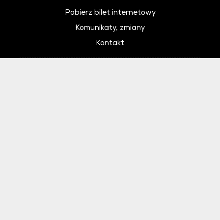
Pobierz bilet internetowy
Komunikaty, zmiany
Kontakt
Regulamin zakupów internetowych
Polityka cookies
Ustawienia cookies
Otwórz narzędzia dostępności
Instytucja Kultury Samorządu Województwa Łódzkiego współfinansowana
przez Ministra Kultury i Dziedzictwa Narodowego