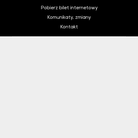
Pobierz bilet internetowy
Komunikaty, zmiany
Kontakt
Regulamin zakupów internetowych
Polityka cookies
Ustawienia cookies
Otwórz narzędzia dostępności
Instytucja Kultury Samorządu Województwa Łódzkiego współfinansowana
przez Ministra Kultury i Dziedzictwa Narodowego