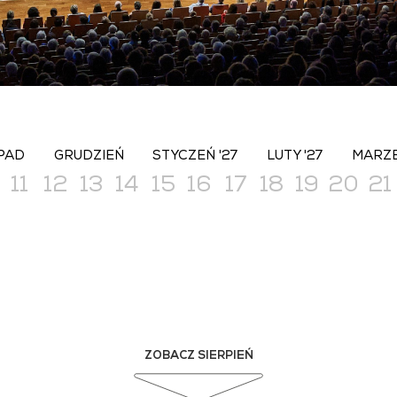
PAD
GRUDZIEŃ
STYCZEŃ '27
LUTY '27
MARZE
11
12
13
14
15
16
17
18
19
20
21
ZOBACZ SIERPIEŃ