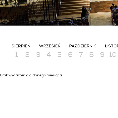
SIERPIEŃ
WRZESIEŃ
PAŹDZIERNIK
LISTO
1
2
3
4
5
6
7
8
9
10
Brak wydarzeń dla danego miesiąca.