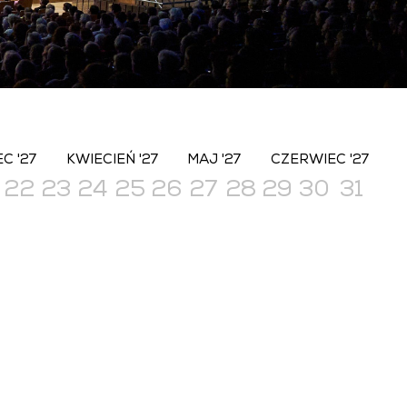
C '27
KWIECIEŃ '27
MAJ '27
CZERWIEC '27
22
23
24
25
26
27
28
29
30
31